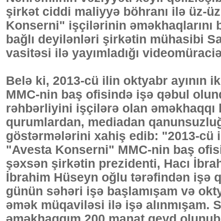
şirkət ciddi maliyyə böhranı ilə üz-üz
Konserni" işçilərinin əməkhaqlarını 
bağlı deyilənləri şirkətin mühasibi S
vasitəsi ilə yayımladığı videomüraciə
Belə ki, 2013-cü ilin oktyabr ayının
MMC-nin baş ofisində işə qəbul olu
rəhbərliyini işçilərə olan əməkhaqqı
qurumlardan, mediadan qanunsuzluğ
göstərmələrini xahiş edib: "2013-cü 
"Avesta Konserni" MMC-nin baş ofis
şəxsən şirkətin prezidenti, Hacı İbra
İbrahim Hüseyn oğlu tərəfindən işə
günün səhəri işə başlamışam və okt
əmək müqaviləsi ilə işə alınmışam.
əməkhaqqım 200 manat qeyd olunub,