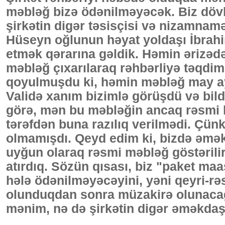
məbləğ bizə ödənilməyəcək. Biz dövl
şirkətin digər təsisçisi və nizamnam
Hüseyn oğlunun həyat yoldaşı İbrahim
etmək qərarına gəldik. Həmin ərizədə
məbləğ çıxarılaraq rəhbərliyə təqdi
qoyulmuşdu ki, həmin məbləğ may ay
Validə xanım bizimlə görüşdü və bildi
görə, mən bu məbləğin ancaq rəsmi hi
tərəfdən buna razılıq verilmədi. Çün
olmamışdı. Qeyd edim ki, bizdə əm
uyğun olaraq rəsmi məbləğ göstərilir
atırdıq. Sözün qısası, biz "paket maa
hələ ödənilməyəcəyini, yəni qeyri-rə
olunduqdan sonra müzakirə olunacağın
mənim, nə də şirkətin digər əməkdaşl