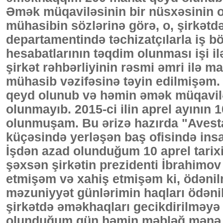
Əmək müqaviləsinin bir nüsxəsinin 
mühasibin sözlərinə görə, o, şirkətdə
departamentində təchizatçılarla iş b
hesabatlarının təqdim olunması işi ilə
şirkət rəhbərliyinin rəsmi əmri ilə 
mühasib vəzifəsinə təyin edilmişəm
qeyd olunub və həmin əmək müqavil
olunmayıb. 2015-ci ilin aprel ayının 
olunmuşam. Bu ərizə hazırda "Aves
küçəsində yerləşən baş ofisində insa
İşdən azad olunduğum 10 aprel tarixi
şəxsən şirkətin prezidenti İbrahimo
etmişəm və xahiş etmişəm ki, ödən
məzuniyyət günlərimin haqları ödənil
şirkətdə əməkhaqları gecikdirilməyə 
olunduğum gün həmin məbləğ mənə tə