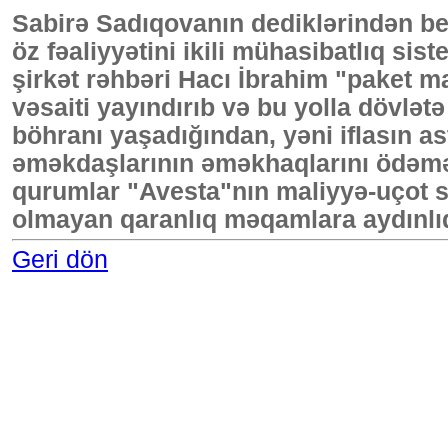
Sabirə Sadıqovanın dediklərindən b
öz fəaliyyətini ikili mühasibatlıq sis
şirkət rəhbəri Hacı İbrahim "paket m
vəsaiti yayındırıb və bu yolla dövlətə
böhranı yaşadığından, yəni iflasın
əməkdaşlarının əməkhaqlarını ödəməkd
qurumlar "Avesta"nın maliyyə-uçot sən
olmayan qaranlıq məqamlara aydınlıq
Geri dön