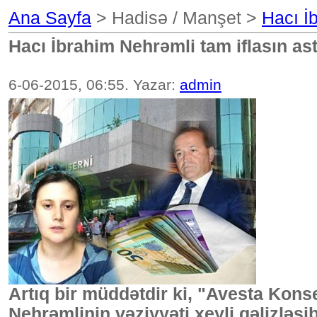
Ana Sayfa
> Hadisə / Manşet >
Hacı İ
Hacı İbrahim Nehrəmli tam iflasın as
6-06-2015, 06:55. Yazar:
admin
Artıq bir müddətdir ki, "Avesta Kon
Nehrəmlinin vəziyyəti xeyli qəlizləşib