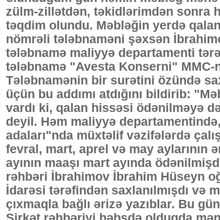
zülm-zillətdən, təkidlərimdən sonra
təqdim olundu. Məbləğin yerdə qalan
nömrəli tələbnaməni şəxsən İbrahim
tələbnamə maliyyə departamenti tərə
tələbnamə "Avesta Konserni" MMC-nin
Tələbnamənin bir surətini özündə sa
üçün bu addımı atdığını bildirib: "Mə
vardı ki, qalan hissəsi ödənilməyə də
deyil. Həm maliyyə departamentində
adaları"nda müxtəlif vəzifələrdə çal
fevral, mart, aprel və may aylarının 
ayının maaşı mart ayında ödənilmişdi.
rəhbəri İbrahimov İbrahim Hüseyn oğ
İdarəsi tərəfindən saxlanılmışdı və 
çıxmaqla bağlı ərizə yazıblar. Bu g
Şirkət rəhbəriyi həbsdə olduqda mən