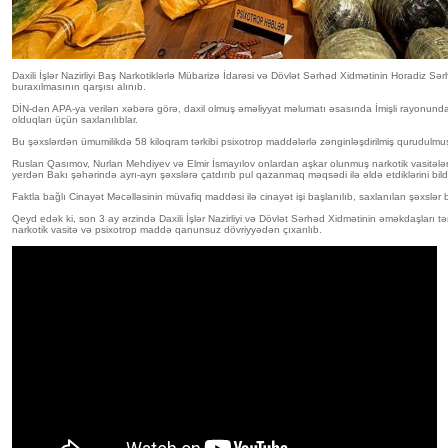
Daxili İşlər Nazirliyi Baş Narkotiklərlə Mübarizə İdarəsi və Dövlət Sərhəd Xidmətinin Horadiz Sə
buraxılmasının qarşısı alınıb.
DİN-dən APA-ya verilən xəbərə görə, daxil olmuş əməliyyat məlumatı əsasında İmişli rayonunda
olduqları üçün saxlanılıblar.
Bu şəxslərdən ümumilikdə 58 kiloqram tərkibi psixotrop maddələrlə zənginləşdirilmiş qurudulmu
Ruslan Qasımov, Nurlan Mehdiyev və Elmir İsmayılov onlardan aşkar olunmuş narkotik vasitələri 
yerdən Bakı şəhərində ayrı-ayrı şəxslərə çatdırıb pul qazanmaq məqsədi ilə əldə etdiklərini bildir
Faktla bağlı Cinayət Məcəlləsinin müvafiq maddəsi ilə cinayət işi başlanılıb, saxlanılan şəxslər ba
Qeyd edək ki, son 3 ay ərzində Daxili İşlər Nazirliyi və Dövlət Sərhəd Xidmətinin əməkdaşları tə
narkotik vasitə və psixotrop maddə qanunsuz dövriyyədən çıxarılıb.