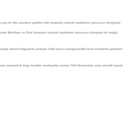
 yolu ilə ölkə ərazisinə gətirilən külli miqdarda narkotik maddələrin qanunsuz dövriyyəyə
urlan Mehdiyev və Elmir İsmayılov narkotik maddələrin qanunsuz dövriyyəsi ilə məşğul
maqla sərhəd bölgəsində yerləşən İmişli rayonu Qaragüvənlikli kəndi ərazisində gizlədilən
ması məqsədi ilə birgə keçirilən əməliyyatlar zamanı 500 kiloqramdan artıq müxtəlif xassəli