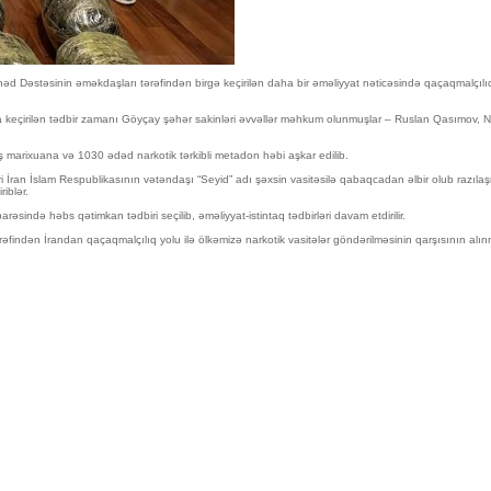
rhəd Dəstəsinin əməkdaşları tərəfindən birgə keçirilən daha bir əməliyyat nəticəsində qaçaqmalçılıq
 keçirilən tədbir zamanı Göyçay şəhər sakinləri əvvəllər məhkum olunmuşlar – Ruslan Qasımov, N
ş marixuana və 1030 ədəd narkotik tərkibli metadon həbi aşkar edilib.
İran İslam Respublikasının vətəndaşı “Seyid” adı şəxsin vasitəsilə qabaqcadan əlbir olub razılaş
iblər.
rəsində həbs qətimkan tədbiri seçilib, əməliyyat-istintaq tədbirləri davam etdirilir.
rəfindən İrandan qaçaqmalçılıq yolu ilə ölkəmizə narkotik vasitələr göndərilməsinin qarşısının alın