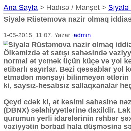
Ana Sayfa
> Hadisə / Manşet >
Siyalə
Siyalə Rüstəmova nazir olmaq iddia
1-05-2015, 11:07. Yazar:
admin
Ölkəmizdə ət satışı sahəsində vəziyyə
normal ət yemək üçün küçə və yol kən
etibarlı sayırlar. Bəzi qəssablar yol
etmədən mənşəyi bilinməyən ətlərin k
ki, saysız-hesabsız sallaqxanalar he
Qeyd edək ki, ət kəsimi sahəsinə nəz
(DBNX) səlahiyyətlərinə daxildir. La
qurumun yerli idarələrinin rəhbər şə
vəziyyətin bərbad hala düşməsinə sə