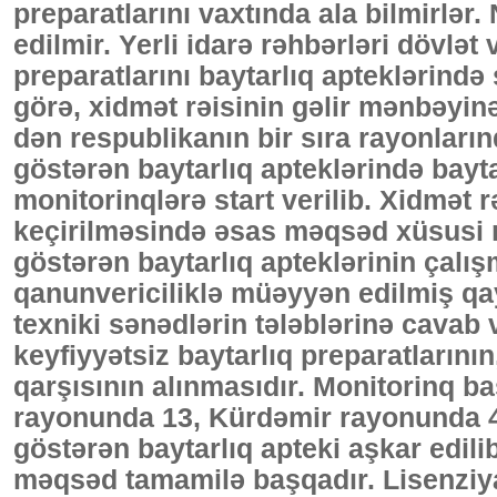
preparatlarını vaxtında ala bilmirlər
edilmir. Yerli idarə rəhbərləri dövlə
preparatlarını baytarlıq apteklərində
görə, xidmət rəisinin gəlir mənbəyinə 
dən respublikanın bir sıra rayonların
göstərən baytarlıq apteklərində bayt
monitorinqlərə start verilib. Xidmət r
keçirilməsində əsas məqsəd xüsusi ra
göstərən baytarlıq apteklərinin çalı
qanunvericiliklə müəyyən edilmiş q
texniki sənədlərin tələblərinə cava
keyfiyyətsiz baytarlıq preparatlarını
qarşısının alınmasıdır. Monitorinq 
rayonunda 13, Kürdəmir rayonunda 4, 
göstərən baytarlıq apteki aşkar edil
məqsəd tamamilə başqadır. Lisenziyas