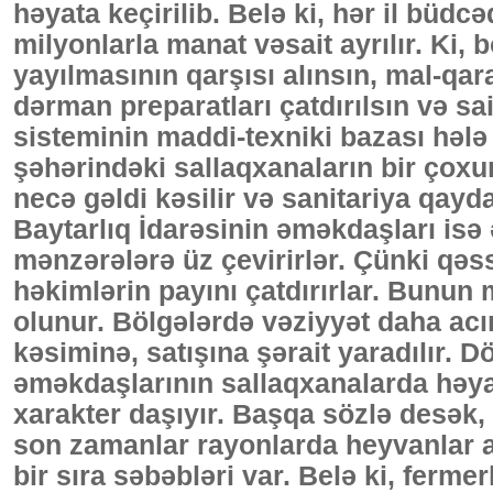
həyata keçirilib. Belə ki, hər il büd
milyonlarla manat vəsait ayrılır. Ki,
yayılmasının qarşısı alınsın, mal-qara
dərman preparatları çatdırılsın və sai
sisteminin maddi-texniki bazası hələ
şəhərindəki sallaqxanaların bir çoxu
necə gəldi kəsilir və sanitariya qay
Baytarlıq İdarəsinin əməkdaşları isə
mənzərələrə üz çevirirlər. Çünki qə
həkimlərin payını çatdırırlar. Bunun
olunur. Bölgələrdə vəziyyət daha acı
kəsiminə, satışına şərait yaradılır. D
əməkdaşlarının sallaqxanalarda həya
xarakter daşıyır. Başqa sözlə desək,
son zamanlar rayonlarda heyvanlar ar
bir sıra səbəbləri var. Belə ki, ferme