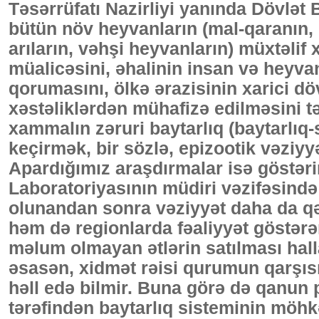
Təsərrüfatı Nazirliyi yanında Dövlət 
bütün növ heyvanların (mal-qaranın, q
arıların, vəhşi heyvanların) müxtəlif
müalicəsini, əhalinin insan və heyv
qorumasını, ölkə ərazisinin xarici d
xəstəliklərdən mühafizə edilməsini 
xammalın zəruri baytarlıq (baytarlıq-
keçirmək, bir sözlə, epizootik vəziyyə
Apardığımız araşdırmalar isə göstərir
Laboratoriyasının müdiri vəzifəsində
olunandan sonra vəziyyət daha da qə
həm də regionlarda fəaliyyət göstər
məlum olmayan ətlərin satılması hallar
əsasən, xidmət rəisi qurumun qarşıs
həll edə bilmir. Buna görə də qanun p
tərəfindən baytarlıq sisteminin möhkə