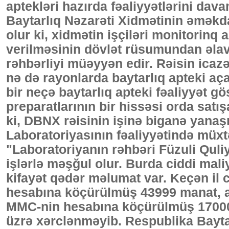
aptekləri hazırda fəaliyyətlərini dava
Baytarlıq Nəzarəti Xidmətinin əməkdaşl
olur ki, xidmətin işçiləri monitorinq 
verilməsinin dövlət rüsumundan əlavə
rəhbərliyi müəyyən edir. Rəisin icaz
nə də rayonlarda baytarlıq apteki aç
bir neçə baytarlıq apteki fəaliyyət g
preparatlarının bir hissəsi orda satı
ki, DBNX rəisinin işinə biganə yana
Laboratoriyasının fəaliyyətində müxtə
"Laboratoriyanın rəhbəri Füzuli Quli
işlərlə məşğul olur. Burda ciddi mal
kifayət qədər məlumat var. Keçən il 
hesabına köçürülmüş 43999 manat, a
MMC-nin hesabına köçürülmüş 17000 m
üzrə xərclənməyib. Respublika Baytar