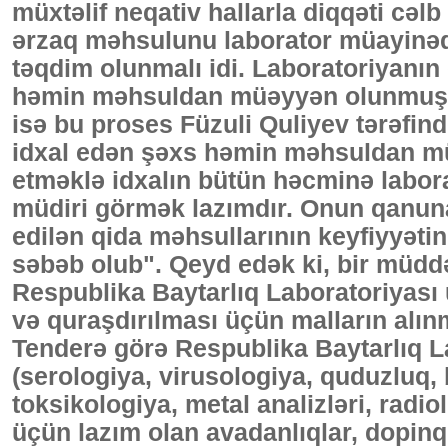
müxtəlif neqativ hallarla diqqəti cəlb
ərzaq məhsulunu laborator müayinə
təqdim olunmalı idi. Laboratoriyanın
həmin məhsuldan müəyyən olunmuş q
isə bu proses Füzuli Quliyev tərəfin
idxal edən şəxs həmin məhsuldan mü
etməklə idxalın bütün həcminə laborat
müdiri görmək lazımdır. Onun qanuna
edilən qida məhsullarının keyfiyyət
səbəb olub". Qeyd edək ki, bir müddə
Respublika Baytarlıq Laboratoriyası 
və quraşdırılması üçün malların alın
Tenderə görə Respublika Baytarlıq L
(serologiya, virusologiya, quduzluq, 
toksikologiya, metal analizləri, radi
üçün lazım olan avadanlıqlar, dopinq 